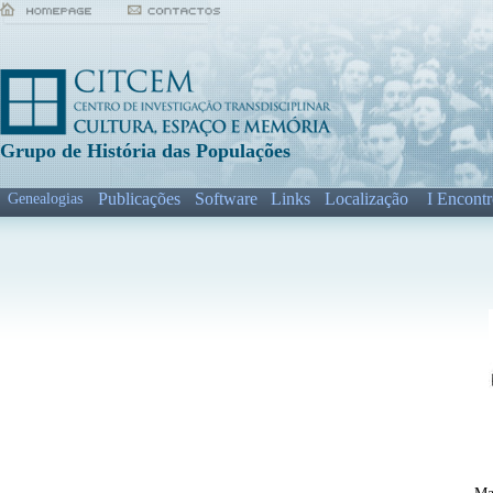
Grupo de História das Populações
Publicações
Software
Links
Localização
I Encon
Genealogias